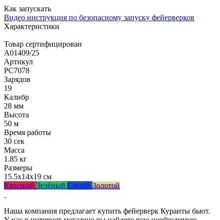
Как запускать
Видео инструкция по безопасному запуску фейерверков
Характеристики
Товар сертифицирован
A01409/25
Артикул
РС7078
Зарядов
19
Калибр
28 мм
Высота
50 м
Время работы
30 сек
Масса
1.85 кг
Размеры
15.5x14x19 см
Красный
Зелёный
Синий
Золотой
Наша компания предлагает купить фейерверк Куранты бьют.
У нас в интернет-магазине вы найдете всю необходимую