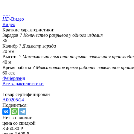
HD
-Видео
Видео
Краткие характеристики:
Зарядов
?
Количество разрывов у одного изделия
36
Калибр
?
Диаметр заряда
20 мм
Высота
?
Максимальная высота разрыва, заявленная производи
40 м
Время работы
?
Максимальное время работы, заявленное произ
60 сек
Фейерлэнд
Все характеристики
Товар сертифицирован
A00205/24
Поделиться:
Нет в наличии
цена со скидкой
3 460.80 Р
цена:
3 605 Р