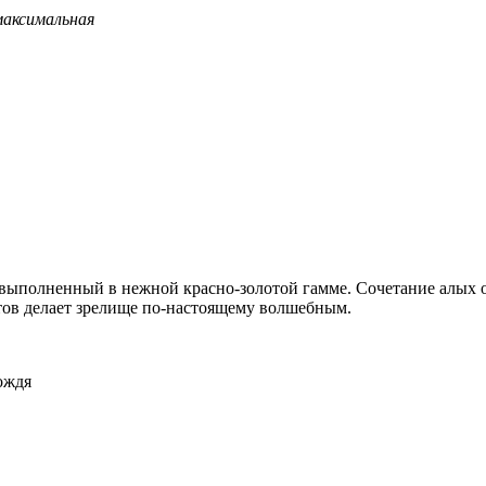
максимальная
выполненный в нежной красно-золотой гамме. Сочетание алых от
тов делает зрелище по-настоящему волшебным.
ождя