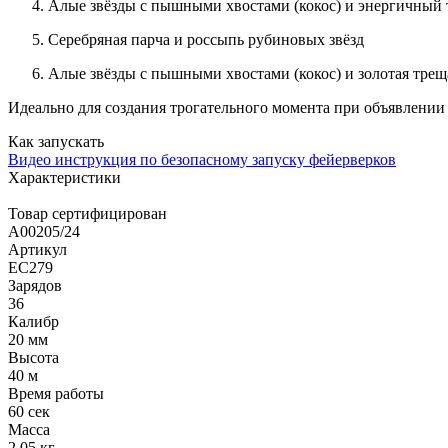
Алые
звёзды
с пышными хвостами (
кокос
) и энергичный
Серебряная
парча
и россыпь рубиновых
звёзд
Алые
звёзды
с пышными хвостами (
кокос
) и золотая
трещ
Идеально для создания трогательного момента при объявлении
Как запускать
Видео инструкция по безопасному запуску фейерверков
Характеристики
Товар сертифицирован
A00205/24
Артикул
ЕС279
Зарядов
36
Калибр
20 мм
Высота
40 м
Время работы
60 сек
Масса
2.05 кг