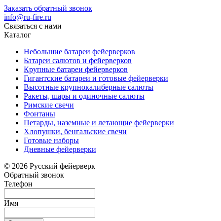
Заказать обратный звонок
info@ru-fire.ru
Связаться с нами
Каталог
Небольшие батареи фейерверков
Батареи салютов и фейерверков
Крупные батареи фейерверков
Гигантские батареи и готовые фейерверки
Высотные крупнокалиберные салюты
Ракеты, шары и одиночные салюты
Римские свечи
Фонтаны
Петарды, наземные и летающие фейерверки
Хлопушки, бенгальские свечи
Готовые наборы
Дневные фейерверки
© 2026 Русский фейерверк
Обратный звонок
Телефон
Имя