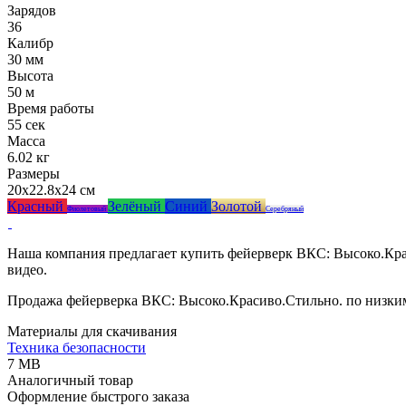
Зарядов
36
Калибр
30 мм
Высота
50 м
Время работы
55 сек
Масса
6.02 кг
Размеры
20x22.8x24 см
Красный
Зелёный
Синий
Золотой
Фиолетовый
Серебряный
Наша компания предлагает купить фейерверк ВКС: Высоко.Крас
видео.
Продажа фейерверка ВКС: Высоко.Красиво.Стильно. по низким
Материалы для скачивания
Техника безопасности
7 MB
Аналогичный товар
Оформление быстрого заказа