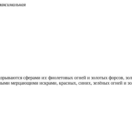
максимальная
азрываются сферами из: фиолетовых огней и золотых форсов, зо
сными мерцающими искрами, красных, синих, зелёных огней и 