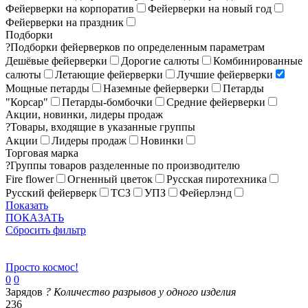
Фейерверки на корпоратив
Фейерверки на новый год
Фейерверки на праздник
Подборки
?
Подборки фейерверков по определенным параметрам
Дешёвые фейерверки
Дорогие салюты
Комбинированные
салюты
Летающие фейерверки
Лучшие фейерверки
Мощные петарды
Наземные фейерверки
Петарды
"Корсар"
Петарды-бомбочки
Средние фейерверки
Акции, новинки, лидеры продаж
?
Товары, входящие в указанные группы
Акции
Лидеры продаж
Новинки
Торговая марка
?
Группы товаров разделенные по производителю
Fire flower
Огненный цветок
Русская пиротехника
Русский фейерверк
ТСЗ
УПЗ
Фейерлэнд
Показать
ПОКАЗАТЬ
Сбросить фильтр
Просто космос!
0
0
Зарядов
?
Количество разрывов у одного изделия
236