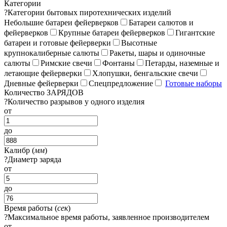
Категории
?
Категории бытовых пиротехнических изделий
Небольшие батареи фейерверков
Батареи салютов и
фейерверков
Крупные батареи фейерверков
Гигантские
батареи и готовые фейерверки
Высотные
крупнокалиберные салюты
Ракеты, шары и одиночные
салюты
Римские свечи
Фонтаны
Петарды, наземные и
летающие фейерверки
Хлопушки, бенгальские свечи
Дневные фейерверки
Спецпредложение
Готовые наборы
Количество ЗАРЯДОВ
?
Количество разрывов у одного изделия
от
до
Калибр (
мм
)
?
Диаметр заряда
от
до
Время работы (
сек
)
?
Максимальное время работы, заявленное производителем
от