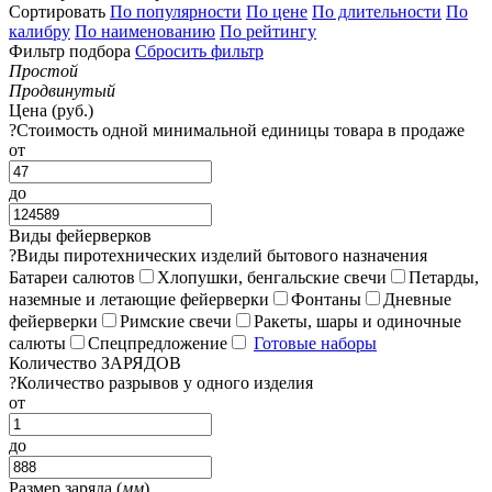
Сортировать
По популярности
По цене
По длительности
По
калибру
По наименованию
По рейтингу
Фильтр подбора
Сбросить фильтр
Простой
Продвинутый
Цена (руб.)
?
Стоимость одной минимальной единицы товара в продаже
от
до
Виды фейерверков
?
Виды пиротехнических изделий бытового назначения
Батареи салютов
Хлопушки, бенгальские свечи
Петарды,
наземные и летающие фейерверки
Фонтаны
Дневные
фейерверки
Римские свечи
Ракеты, шары и одиночные
салюты
Спецпредложение
Готовые наборы
Количество ЗАРЯДОВ
?
Количество разрывов у одного изделия
от
до
Размер заряда (
мм
)