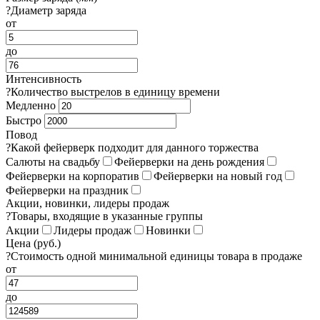
?
Диаметр заряда
от
до
Интенсивность
?
Количество выстрелов в единицу времени
Медленно
Быстро
Повод
?
Какой фейерверк подходит для данного торжества
Салюты на свадьбу
Фейерверки на день рождения
Фейерверки на корпоратив
Фейерверки на новый год
Фейерверки на праздник
Акции, новинки, лидеры продаж
?
Товары, входящие в указанные группы
Акции
Лидеры продаж
Новинки
Цена (руб.)
?
Стоимость одной минимальной единицы товара в продаже
от
до