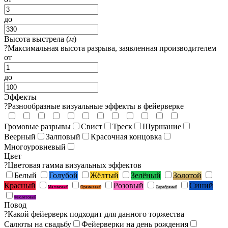
до
Высота выстрела (
м
)
?
Максимальная высота разрыва, заявленная производителем
от
до
Эффекты
?
Разнообразные визуальные эффекты в фейерверке
Громовые разрывы
Свист
Треск
Шуршание
Веерный
Залповый
Красочная концовка
Многоуровневый
Цвет
?
Цветовая гамма визуальных эффектов
Белый
Голубой
Жёлтый
Зелёный
Золотой
Красный
Розовый
Синий
Малиновый
Оранжевый
Серебряный
Фиолетовый
Повод
?
Какой фейерверк подходит для данного торжества
Салюты на свадьбу
Фейерверки на день рождения