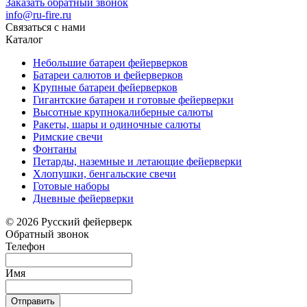
Заказать обратный звонок
info@ru-fire.ru
Связаться с нами
Каталог
Небольшие батареи фейерверков
Батареи салютов и фейерверков
Крупные батареи фейерверков
Гигантские батареи и готовые фейерверки
Высотные крупнокалиберные салюты
Ракеты, шары и одиночные салюты
Римские свечи
Фонтаны
Петарды, наземные и летающие фейерверки
Хлопушки, бенгальские свечи
Готовые наборы
Дневные фейерверки
© 2026 Русский фейерверк
Обратный звонок
Телефон
Имя
Отправить