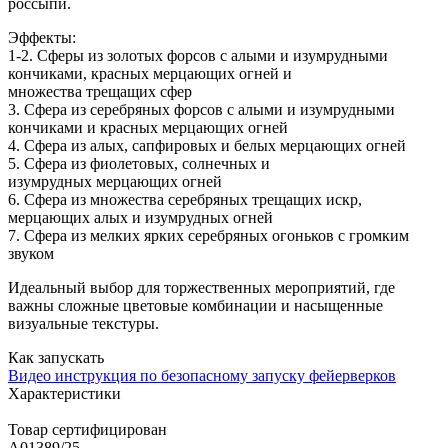
россыпи.
Эффекты:
1-2. Сферы из золотых
форсов
с алыми и изумрудными
кончиками, красных
мерцающих огней
и
множества
трещащих сфер
3. Сфера из серебряных
форсов
с алыми и изумрудными
кончиками и красных
мерцающих огней
4. Сфера из алых, сапфировых и белых
мерцающих огней
5. Сфера из фиолетовых, солнечных и
изумрудных
мерцающих огней
6. Сфера из множества серебряных
трещащих искр
,
мерцающих алых и изумрудных
огней
7. Сфера из мелких ярких серебряных
огоньков
с громким
звуком
Идеальный выбор для торжественных мероприятий, где
важны сложные цветовые комбинации и насыщенные
визуальные текстуры.
Как запускать
Видео инструкция по безопасному запуску фейерверков
Характеристики
Товар сертифицирован
A01389/25