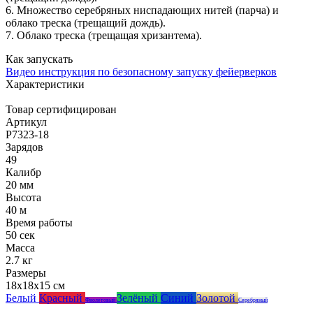
6. Множество серебряных ниспадающих нитей (парча) и
облако треска (трещащий дождь).
7. Облако треска (трещащая хризантема).
Как запускать
Видео инструкция по безопасному запуску фейерверков
Характеристики
Товар сертифицирован
Артикул
Р7323-18
Зарядов
49
Калибр
20 мм
Высота
40 м
Время работы
50 сек
Масса
2.7 кг
Размеры
18x18x15 см
Белый
Красный
Зелёный
Синий
Золотой
Фиолетовый
Серебряный