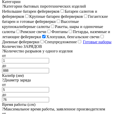
Категории
?
Категории бытовых пиротехнических изделий
Небольшие батареи фейерверков
Батареи салютов и
фейерверков
Крупные батареи фейерверков
Гигантские
батареи и готовые фейерверки
Высотные
крупнокалиберные салюты
Ракеты, шары и одиночные
салюты
Римские свечи
Фонтаны
Петарды, наземные и
летающие фейерверки
Хлопушки, бенгальские свечи
Дневные фейерверки
Спецпредложение
Готовые наборы
Количество ЗАРЯДОВ
?
Количество разрывов у одного изделия
от
до
Калибр (
мм
)
?
Диаметр заряда
от
до
Время работы (
сек
)
?
Максимальное время работы, заявленное производителем
от