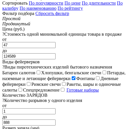
Сортировать
По популярности
По цене
По длительности
По
калибру
По наименованию
По рейтингу
Фильтр подбора
Сбросить фильтр
Простой
Продвинутый
Цена (руб.)
?
Стоимость одной минимальной единицы товара в продаже
от
до
Виды фейерверков
?
Виды пиротехнических изделий бытового назначения
Батареи салютов
Хлопушки, бенгальские свечи
Петарды,
наземные и летающие фейерверки
Фонтаны
Дневные
фейерверки
Римские свечи
Ракеты, шары и одиночные
салюты
Спецпредложение
Готовые наборы
Количество ЗАРЯДОВ
?
Количество разрывов у одного изделия
от
до
Размер заряда (
мм
)