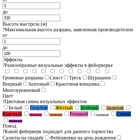
до
Высота выстрела (
м
)
?
Максимальная высота разрыва, заявленная производителем
от
до
Эффекты
?
Разнообразные визуальные эффекты в фейерверке
Громовые разрывы
Свист
Треск
Шуршание
Веерный
Залповый
Красочная концовка
Многоуровневый
Цвет
?
Цветовая гамма визуальных эффектов
Белый
Голубой
Жёлтый
Зелёный
Золотой
Красный
Розовый
Синий
Малиновый
Оранжевый
Серебряный
Фиолетовый
Повод
?
Какой фейерверк подходит для данного торжества
Салюты на свадьбу
Фейерверки на день рождения