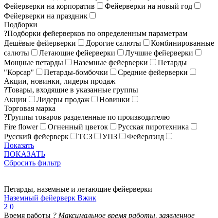
Фейерверки на корпоратив
Фейерверки на новый год
Фейерверки на праздник
Подборки
?
Подборки фейерверков по определенным параметрам
Дешёвые фейерверки
Дорогие салюты
Комбинированные
салюты
Летающие фейерверки
Лучшие фейерверки
Мощные петарды
Наземные фейерверки
Петарды
"Корсар"
Петарды-бомбочки
Средние фейерверки
Акции, новинки, лидеры продаж
?
Товары, входящие в указанные группы
Акции
Лидеры продаж
Новинки
Торговая марка
?
Группы товаров разделенные по производителю
Fire flower
Огненный цветок
Русская пиротехника
Русский фейерверк
ТСЗ
УПЗ
Фейерлэнд
Показать
ПОКАЗАТЬ
Сбросить фильтр
Петарды, наземные и летающие фейерверки
Наземный фейерверк Вжик
2
0
Время работы
?
Максимальное время работы, заявленное