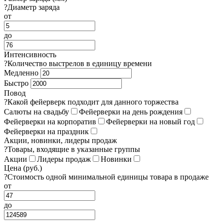
?
Диаметр заряда
от
до
Интенсивность
?
Количество выстрелов в единицу времени
Медленно
Быстро
Повод
?
Какой фейерверк подходит для данного торжества
Салюты на свадьбу
Фейерверки на день рождения
Фейерверки на корпоратив
Фейерверки на новый год
Фейерверки на праздник
Акции, новинки, лидеры продаж
?
Товары, входящие в указанные группы
Акции
Лидеры продаж
Новинки
Цена (руб.)
?
Стоимость одной минимальной единицы товара в продаже
от
до