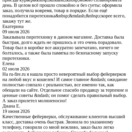
день. В целом всё прошло спокойно и без суеты: оформила
заказ, получила вовремя, товар в порядке. Если ещё
понадобится пиротехника&nbsp;&mdash;&nbsp;скорее всего,
закажу тут же.
Екатерина
09 июля 2026
Заказывала пиротехнику в данном магазине. Доставка была
быстрая, долго ждать не пришлось и это очень порадовало.
Товар был в коробке все аккуратно запечатано, ничего не
болталось, а также была памятка по безопасному запуску
пиротехники.
Елена
02 июля 2026
На ru-fire.ru я нашла просто невероятный выбор фейерверков
на любой вкус и кошелек! И самое главное &ndash; ожидание
полностью совпало с реальностью, все именно так, как
обещали на сайте. Отдельное спасибо продавцу за терпение и
ценные советы &ndash; он помог сделать правильный выбор.
А заказ прилетел молниеносно!
Диана Е.
19 июня 2026
Качественные фейерверки, обслуживание клиентов высший
класс, доставка очень быстрая. Звонила по указанному
телефону, говорили со мной вежливо, заказ было легко