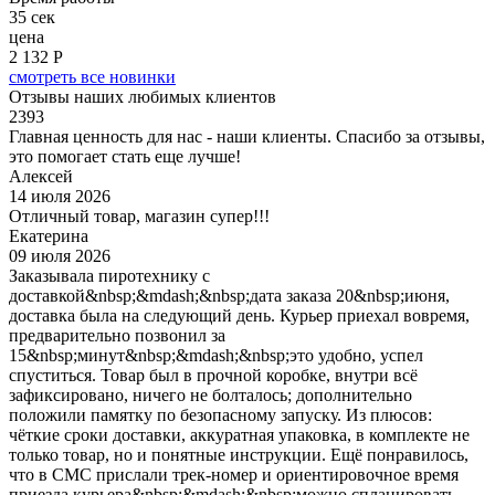
35 сек
цена
2 132 Р
смотреть все новинки
Отзывы наших любимых клиентов
2393
Главная ценность для нас - наши клиенты. Спасибо за отзывы,
это помогает стать еще лучше!
Алексей
14 июля 2026
Отличный товар, магазин супер!!!
Екатерина
09 июля 2026
Заказывала пиротехнику с
доставкой&nbsp;&mdash;&nbsp;дата заказа 20&nbsp;июня,
доставка была на следующий день. Курьер приехал вовремя,
предварительно позвонил за
15&nbsp;минут&nbsp;&mdash;&nbsp;это удобно, успел
спуститься. Товар был в прочной коробке, внутри всё
зафиксировано, ничего не болталось; дополнительно
положили памятку по безопасному запуску. Из плюсов:
чёткие сроки доставки, аккуратная упаковка, в комплекте не
только товар, но и понятные инструкции. Ещё понравилось,
что в СМС прислали трек‑номер и ориентировочное время
приезда курьера&nbsp;&mdash;&nbsp;можно спланировать