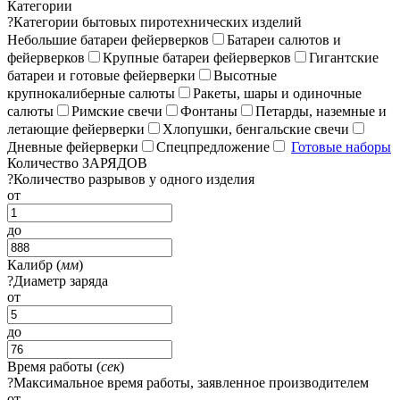
Категории
?
Категории бытовых пиротехнических изделий
Небольшие батареи фейерверков
Батареи салютов и
фейерверков
Крупные батареи фейерверков
Гигантские
батареи и готовые фейерверки
Высотные
крупнокалиберные салюты
Ракеты, шары и одиночные
салюты
Римские свечи
Фонтаны
Петарды, наземные и
летающие фейерверки
Хлопушки, бенгальские свечи
Дневные фейерверки
Спецпредложение
Готовые наборы
Количество ЗАРЯДОВ
?
Количество разрывов у одного изделия
от
до
Калибр (
мм
)
?
Диаметр заряда
от
до
Время работы (
сек
)
?
Максимальное время работы, заявленное производителем
от