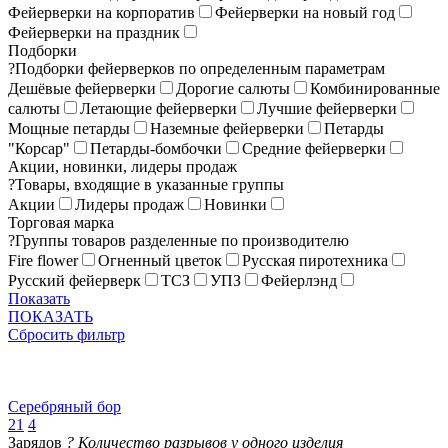
Фейерверки на корпоратив
Фейерверки на новый год
Фейерверки на праздник
Подборки
?
Подборки фейерверков по определенным параметрам
Дешёвые фейерверки
Дорогие салюты
Комбинированные
салюты
Летающие фейерверки
Лучшие фейерверки
Мощные петарды
Наземные фейерверки
Петарды
"Корсар"
Петарды-бомбочки
Средние фейерверки
Акции, новинки, лидеры продаж
?
Товары, входящие в указанные группы
Акции
Лидеры продаж
Новинки
Торговая марка
?
Группы товаров разделенные по производителю
Fire flower
Огненный цветок
Русская пиротехника
Русский фейерверк
ТСЗ
УПЗ
Фейерлэнд
Показать
ПОКАЗАТЬ
Сбросить фильтр
Серебряный бор
21
4
Зарядов
?
Количество разрывов у одного изделия