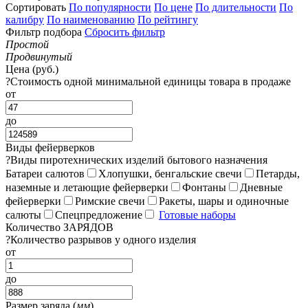
Сортировать
По популярности
По цене
По длительности
По
калибру
По наименованию
По рейтингу
Фильтр подбора
Сбросить фильтр
Простой
Продвинутый
Цена (руб.)
?
Стоимость одной минимальной единицы товара в продаже
от
до
Виды фейерверков
?
Виды пиротехнических изделий бытового назначения
Батареи салютов
Хлопушки, бенгальские свечи
Петарды,
наземные и летающие фейерверки
Фонтаны
Дневные
фейерверки
Римские свечи
Ракеты, шары и одиночные
салюты
Спецпредложение
Готовые наборы
Количество ЗАРЯДОВ
?
Количество разрывов у одного изделия
от
до
Размер заряда (
мм
)