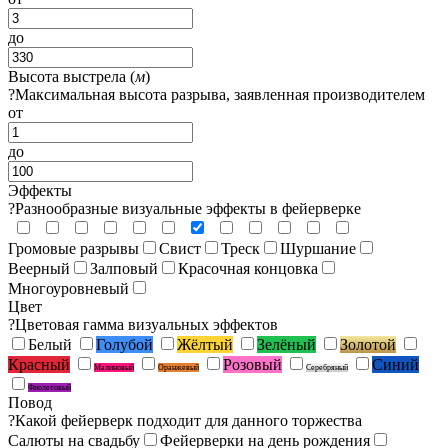
до
Высота выстрела (
м
)
?
Максимальная высота разрыва, заявленная производителем
от
до
Эффекты
?
Разнообразные визуальные эффекты в фейерверке
Громовые разрывы
Свист
Треск
Шуршание
Веерный
Залповый
Красочная концовка
Многоуровневый
Цвет
?
Цветовая гамма визуальных эффектов
Белый
Голубой
Жёлтый
Зелёный
Золотой
Красный
Розовый
Синий
Малиновый
Оранжевый
Серебряный
Фиолетовый
Повод
?
Какой фейерверк подходит для данного торжества
Салюты на свадьбу
Фейерверки на день рождения