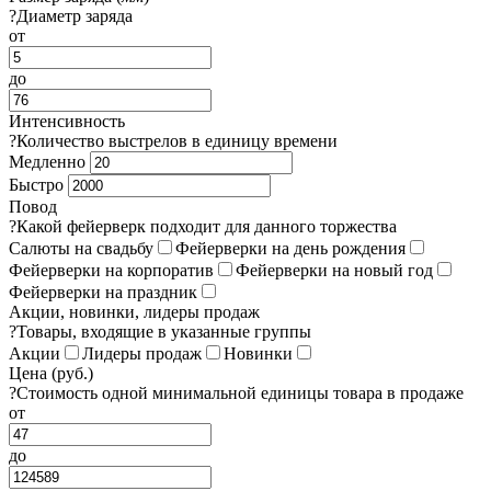
?
Диаметр заряда
от
до
Интенсивность
?
Количество выстрелов в единицу времени
Медленно
Быстро
Повод
?
Какой фейерверк подходит для данного торжества
Салюты на свадьбу
Фейерверки на день рождения
Фейерверки на корпоратив
Фейерверки на новый год
Фейерверки на праздник
Акции, новинки, лидеры продаж
?
Товары, входящие в указанные группы
Акции
Лидеры продаж
Новинки
Цена (руб.)
?
Стоимость одной минимальной единицы товара в продаже
от
до