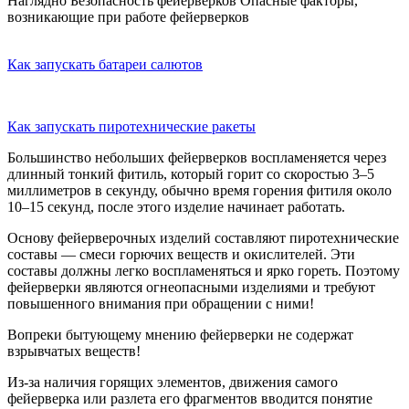
Наглядно
Безопасность фейерверков
Опасные факторы,
возникающие при работе фейерверков
Как запускать батареи салютов
Как запускать пиротехнические ракеты
Большинство небольших фейерверков воспламеняется через
длинный тонкий фитиль, который горит со скоростью 3–5
миллиметров в секунду, обычно время горения фитиля около
10–15 секунд, после этого изделие начинает работать.
Основу фейерверочных изделий составляют пиротехнические
составы — смеси горючих веществ и окислителей. Эти
составы должны легко воспламеняться и ярко гореть. Поэтому
фейерверки являются огнеопасными изделиями и требуют
повышенного внимания при обращении с ними!
Вопреки бытующему мнению фейерверки не содержат
взрывчатых веществ!
Из-за наличия горящих элементов, движения самого
фейерверка или разлета его фрагментов вводится понятие