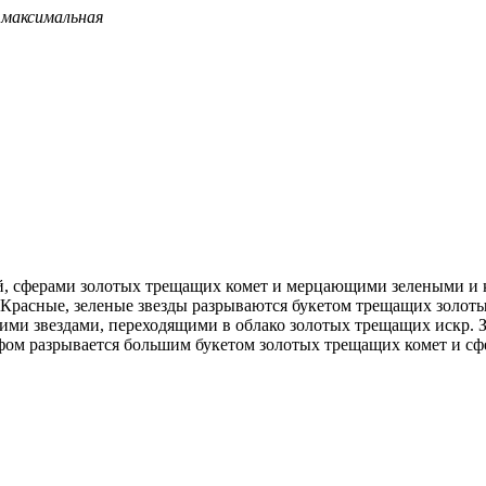
я максимальная
ей, сферами золотых трещащих комет и мерцающими зелеными и
 Красные, зеленые звезды разрываются букетом трещащих золот
ми звездами, переходящими в облако золотых трещащих искр. З
фом разрывается большим букетом золотых трещащих комет и сф