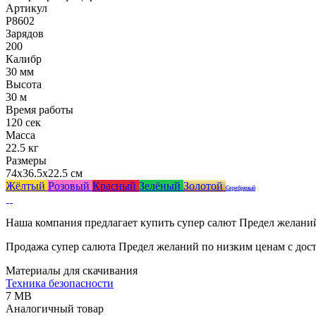
Артикул
Р8602
Зарядов
200
Калибр
30 мм
Высота
30 м
Время работы
120 сек
Масса
22.5 кг
Размеры
74x36.5x22.5 см
Жёлтый
Розовый
Красный
Зелёный
Золотой
Серебряный
Наша компания предлагает купить супер салют Предел желаний
Продажа супер салюта Предел желаний по низким ценам с дост
Материалы для скачивания
Техника безопасности
7 MB
Аналогичный товар