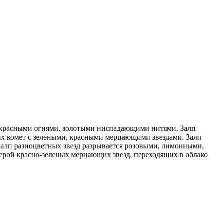
 красными огнями, золотыми ниспадающими нитями. Залп
ых комет с зелеными, красными мерцающими звездами. Залп
алп разноцветных звезд разрывается розовыми, лимонными,
ерой красно-зеленых мерцающих звезд, переходящих в облако