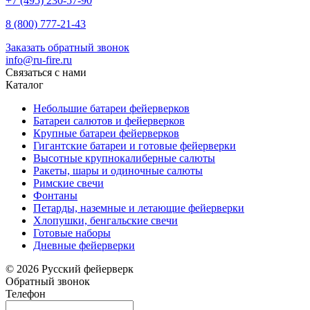
+7 (495) 230-57-90
8 (800) 777-21-43
Заказать обратный звонок
info@ru-fire.ru
Связаться с нами
Каталог
Небольшие батареи фейерверков
Батареи салютов и фейерверков
Крупные батареи фейерверков
Гигантские батареи и готовые фейерверки
Высотные крупнокалиберные салюты
Ракеты, шары и одиночные салюты
Римские свечи
Фонтаны
Петарды, наземные и летающие фейерверки
Хлопушки, бенгальские свечи
Готовые наборы
Дневные фейерверки
© 2026 Русский фейерверк
Обратный звонок
Телефон