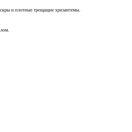
скры
и плотные
трещащие хризантемы
.
алом.