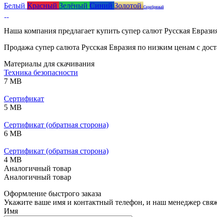
Белый
Красный
Зелёный
Синий
Золотой
Серебряный
Наша компания предлагает купить супер салют Русская Еврази
Продажа супер салюта Русская Евразия по низким ценам с дост
Материалы для скачивания
Техника безопасности
7 MB
Сертификат
5 MB
Сертификат (обратная сторона)
6 MB
Сертификат (обратная сторона)
4 MB
Аналогичный товар
Аналогичный товар
Оформление быстрого заказа
Укажите ваше имя и контактный телефон, и наш менеджер свяже
Имя