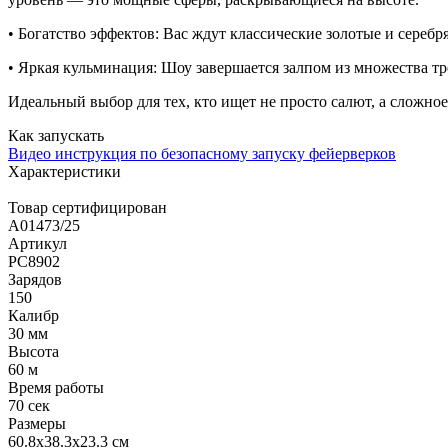
•
Богатство эффектов:
Вас ждут классические
золотые и сереб
•
Яркая кульминация:
Шоу завершается залпом из множества
т
Идеальный выбор для тех, кто ищет не просто салют, а сложн
Как запускать
Видео инструкция по безопасному запуску фейерверков
Характеристики
Товар сертифицирован
A01473/25
Артикул
РС8902
Зарядов
150
Калибр
30 мм
Высота
60 м
Время работы
70 сек
Размеры
60.8x38.3x23.3 см