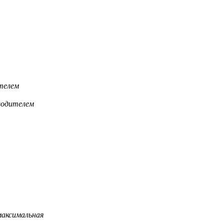
телем
водителем
максимальная