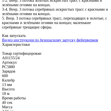
1-2. Веер. 3 потока золотых искристых трасс с красными и
зелёными огнями на концах.
3-4. Веер. 3 потока серебряных искристых трасс с красными и
зелёными огнями на концах.
5. Веер. 3 потока серебряных трасс, переходящих в золотые, с
красными и зелёными огнями на концах; маленькие
серебряные трещащие сферы.
Как запускать
Видео инструкция по безопасному запуску фейерверков
Характеристики
Товар сертифицирован
A01155/24
Артикул
РС5880
Зарядов
600
Калибр
13 мм
Высота
18 м
Время работы
40 сек
Масса