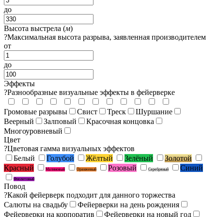
до
Высота выстрела (
м
)
?
Максимальная высота разрыва, заявленная производителем
от
до
Эффекты
?
Разнообразные визуальные эффекты в фейерверке
Громовые разрывы
Свист
Треск
Шуршание
Веерный
Залповый
Красочная концовка
Многоуровневый
Цвет
?
Цветовая гамма визуальных эффектов
Белый
Голубой
Жёлтый
Зелёный
Золотой
Красный
Розовый
Синий
Малиновый
Оранжевый
Серебряный
Фиолетовый
Повод
?
Какой фейерверк подходит для данного торжества
Салюты на свадьбу
Фейерверки на день рождения
Фейерверки на корпоратив
Фейерверки на новый год