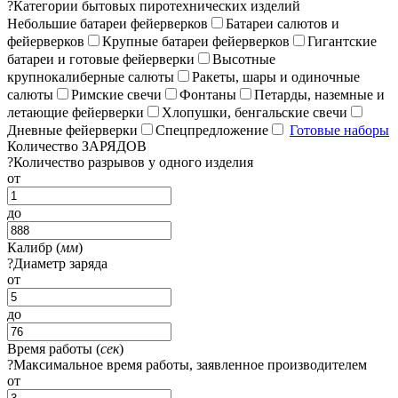
?
Категории бытовых пиротехнических изделий
Небольшие батареи фейерверков
Батареи салютов и
фейерверков
Крупные батареи фейерверков
Гигантские
батареи и готовые фейерверки
Высотные
крупнокалиберные салюты
Ракеты, шары и одиночные
салюты
Римские свечи
Фонтаны
Петарды, наземные и
летающие фейерверки
Хлопушки, бенгальские свечи
Дневные фейерверки
Спецпредложение
Готовые наборы
Количество ЗАРЯДОВ
?
Количество разрывов у одного изделия
от
до
Калибр (
мм
)
?
Диаметр заряда
от
до
Время работы (
сек
)
?
Максимальное время работы, заявленное производителем
от