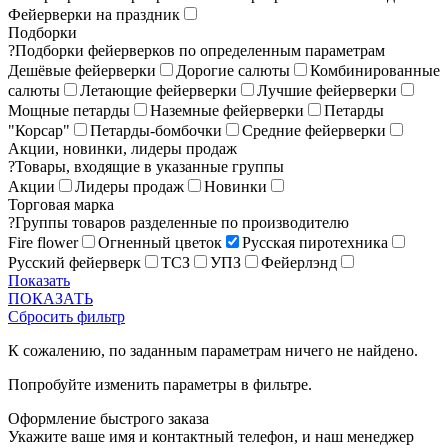
Фейерверки на праздник
Подборки
?
Подборки фейерверков по определенным параметрам
Дешёвые фейерверки
Дорогие салюты
Комбинированные
салюты
Летающие фейерверки
Лучшие фейерверки
Мощные петарды
Наземные фейерверки
Петарды
"Корсар"
Петарды-бомбочки
Средние фейерверки
Акции, новинки, лидеры продаж
?
Товары, входящие в указанные группы
Акции
Лидеры продаж
Новинки
Торговая марка
?
Группы товаров разделенные по производителю
Fire flower
Огненный цветок
Русская пиротехника
Русский фейерверк
ТСЗ
УПЗ
Фейерлэнд
Показать
ПОКАЗАТЬ
Сбросить фильтр
К сожалению, по заданным параметрам ничего не найдено.
Попробуйте изменить параметры в фильтре.
Оформление быстрого заказа
Укажите ваше имя и контактный телефон, и наш менеджер