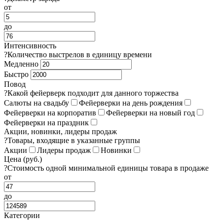
от
до
Интенсивность
?
Количество выстрелов в единицу времени
Медленно
Быстро
Повод
?
Какой фейерверк подходит для данного торжества
Салюты на свадьбу
Фейерверки на день рождения
Фейерверки на корпоратив
Фейерверки на новый год
Фейерверки на праздник
Акции, новинки, лидеры продаж
?
Товары, входящие в указанные группы
Акции
Лидеры продаж
Новинки
Цена (руб.)
?
Стоимость одной минимальной единицы товара в продаже
от
до
Категории