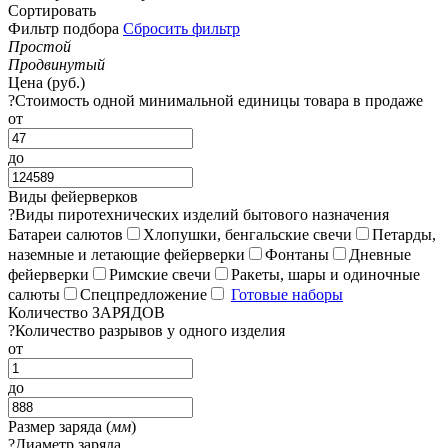
Сортировать
Фильтр подбора
Сбросить фильтр
Простой
Продвинутый
Цена (руб.)
?
Стоимость одной минимальной единицы товара в продаже
от
до
Виды фейерверков
?
Виды пиротехнических изделий бытового назначения
Батареи салютов
Хлопушки, бенгальские свечи
Петарды,
наземные и летающие фейерверки
Фонтаны
Дневные
фейерверки
Римские свечи
Ракеты, шары и одиночные
салюты
Спецпредложение
Готовые наборы
Количество ЗАРЯДОВ
?
Количество разрывов у одного изделия
от
до
Размер заряда (
мм
)
?
Диаметр заряда