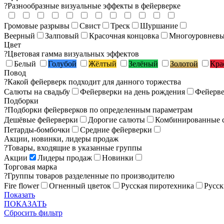
?
Разнообразные визуальные эффекты в фейерверке
Громовые разрывы
Свист
Треск
Шуршание
Веерный
Залповый
Красочная концовка
Многоуровнев
Цвет
?
Цветовая гамма визуальных эффектов
Белый
Голубой
Жёлтый
Зелёный
Золотой
Кра
Повод
?
Какой фейерверк подходит для данного торжества
Салюты на свадьбу
Фейерверки на день рождения
Фейерве
Подборки
?
Подборки фейерверков по определенным параметрам
Дешёвые фейерверки
Дорогие салюты
Комбинированные 
Петарды-бомбочки
Средние фейерверки
Акции, новинки, лидеры продаж
?
Товары, входящие в указанные группы
Акции
Лидеры продаж
Новинки
Торговая марка
?
Группы товаров разделенные по производителю
Fire flower
Огненный цветок
Русская пиротехника
Русск
Показать
ПОКАЗАТЬ
Сбросить фильтр