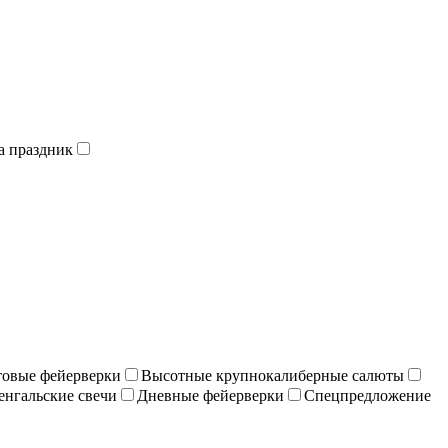
а праздник
отовые фейерверки
Высотные крупнокалиберные салюты
енгальские свечи
Дневные фейерверки
Спецпредложение