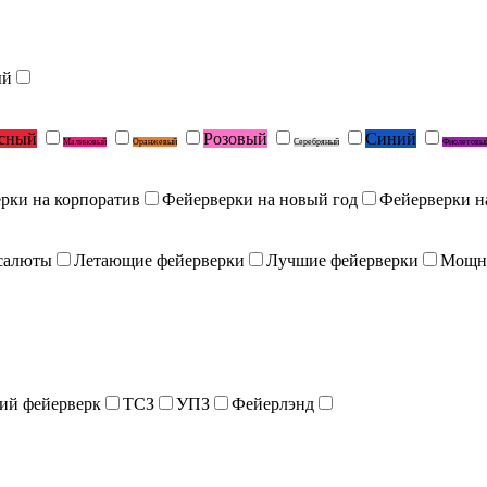
ый
сный
Розовый
Синий
Малиновый
Оранжевый
Серебряный
Фиолетовы
рки на корпоратив
Фейерверки на новый год
Фейерверки н
салюты
Летающие фейерверки
Лучшие фейерверки
Мощн
ий фейерверк
ТСЗ
УПЗ
Фейерлэнд