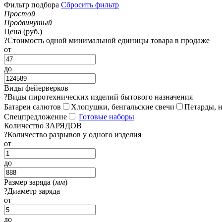
Фильтр подбора
Сбросить фильтр
Простой
Продвинутый
Цена (руб.)
?
Стоимость одной минимальной единицы товара в продаже
от
до
Виды фейерверков
?
Виды пиротехнических изделий бытового назначения
Батареи салютов
Хлопушки, бенгальские свечи
Петарды, 
Спецпредложение
Готовые наборы
Количество ЗАРЯДОВ
?
Количество разрывов у одного изделия
от
до
Размер заряда (
мм
)
?
Диаметр заряда
от
до