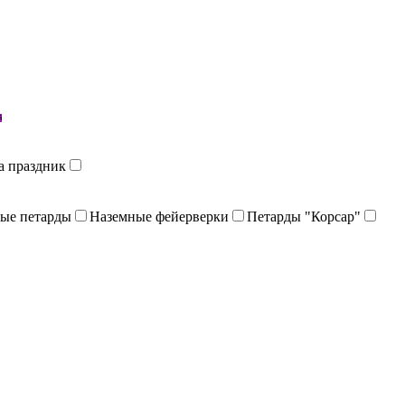
й
а праздник
ые петарды
Наземные фейерверки
Петарды "Корсар"