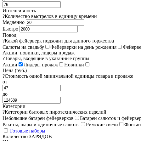
Интенсивность
?
Количество выстрелов в единицу времени
Медленно
Быстро
Повод
?
Какой фейерверк подходит для данного торжества
Салюты на свадьбу
Фейерверки на день рождения
Фейерве
Акции, новинки, лидеры продаж
?
Товары, входящие в указанные группы
Акции
Лидеры продаж
Новинки
Цена (руб.)
?
Стоимость одной минимальной единицы товара в продаже
от
до
Категории
?
Категории бытовых пиротехнических изделий
Небольшие батареи фейерверков
Батареи салютов и фейерве
Ракеты, шары и одиночные салюты
Римские свечи
Фонта
Готовые наборы
Количество ЗАРЯДОВ