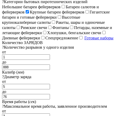
?
Категории бытовых пиротехнических изделий
Небольшие батареи фейерверков
Батареи салютов и
фейерверков
Крупные батареи фейерверков
Гигантские
батареи и готовые фейерверки
Высотные
крупнокалиберные салюты
Ракеты, шары и одиночные
салюты
Римские свечи
Фонтаны
Петарды, наземные и
летающие фейерверки
Хлопушки, бенгальские свечи
Дневные фейерверки
Спецпредложение
Готовые наборы
Количество ЗАРЯДОВ
?
Количество разрывов у одного изделия
от
до
Калибр (
мм
)
?
Диаметр заряда
от
до
Время работы (
сек
)
?
Максимальное время работы, заявленное производителем
от