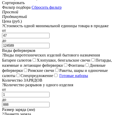
Сортировать
Фильтр подбора
Сбросить фильтр
Простой
Продвинутый
Цена (руб.)
?
Стоимость одной минимальной единицы товара в продаже
от
до
Виды фейерверков
?
Виды пиротехнических изделий бытового назначения
Батареи салютов
Хлопушки, бенгальские свечи
Петарды,
наземные и летающие фейерверки
Фонтаны
Дневные
фейерверки
Римские свечи
Ракеты, шары и одиночные
салюты
Спецпредложение
Готовые наборы
Количество ЗАРЯДОВ
?
Количество разрывов у одного изделия
от
до
Размер заряда (
мм
)
?
Диаметр заряда