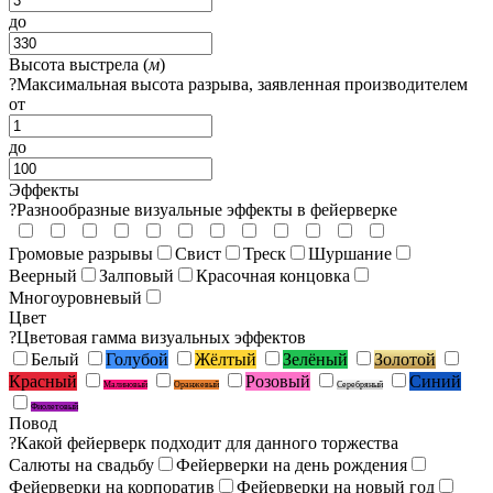
до
Высота выстрела (
м
)
?
Максимальная высота разрыва, заявленная производителем
от
до
Эффекты
?
Разнообразные визуальные эффекты в фейерверке
Громовые разрывы
Свист
Треск
Шуршание
Веерный
Залповый
Красочная концовка
Многоуровневый
Цвет
?
Цветовая гамма визуальных эффектов
Белый
Голубой
Жёлтый
Зелёный
Золотой
Красный
Розовый
Синий
Малиновый
Оранжевый
Серебряный
Фиолетовый
Повод
?
Какой фейерверк подходит для данного торжества
Салюты на свадьбу
Фейерверки на день рождения
Фейерверки на корпоратив
Фейерверки на новый год