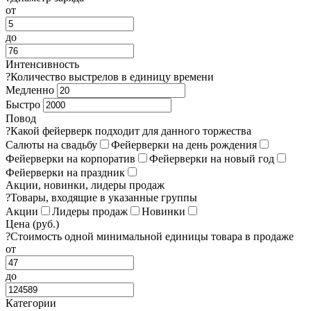
от
до
Интенсивность
?
Количество выстрелов в единицу времени
Медленно
Быстро
Повод
?
Какой фейерверк подходит для данного торжества
Салюты на свадьбу
Фейерверки на день рождения
Фейерверки на корпоратив
Фейерверки на новый год
Фейерверки на праздник
Акции, новинки, лидеры продаж
?
Товары, входящие в указанные группы
Акции
Лидеры продаж
Новинки
Цена (руб.)
?
Стоимость одной минимальной единицы товара в продаже
от
до
Категории