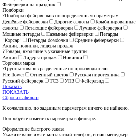
Фейерверки на праздник
Подборки
?
Подборки фейерверков по определенным параметрам
Дешёвые фейерверки
Дорогие салюты
Комбинированные
салюты
Летающие фейерверки
Лучшие фейерверки
Мощные петарды
Наземные фейерверки
Петарды
"Корсар"
Петарды-бомбочки
Средние фейерверки
Акции, новинки, лидеры продаж
?
Товары, входящие в указанные группы
Акции
Лидеры продаж
Новинки
Торговая марка
?
Группы товаров разделенные по производителю
Fire flower
Огненный цветок
Русская пиротехника
Русский фейерверк
ТСЗ
УПЗ
Фейерлэнд
Показать
ПОКАЗАТЬ
Сбросить фильтр
К сожалению, по заданным параметрам ничего не найдено.
Попробуйте изменить параметры в фильтре.
Оформление быстрого заказа
Укажите ваше имя и контактный телефон, и наш менеджер