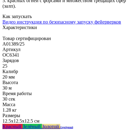
5. красных огней с форсами и множеством трещащих сфер
(залп).
Как запускать
Видео инструкция по безопасному запуску фейерверков
Характеристики
Товар сертифицирован
A01389/25
Артикул
ОС6341
Зарядов
25
Калибр
20 мм
Высота
30 м
Время работы
30 сек
Масса
1.28 кг
Размеры
12.5x12.5x12.5 см
Красный
Зелёный
Золотой
Серебряный