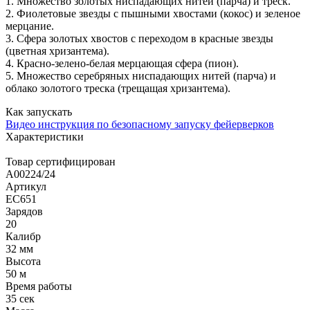
1. Множество золотых ниспадающих нитей (парча) и треск.
2. Фиолетовые звезды с пышными хвостами (кокос) и зеленое
мерцание.
3. Сфера золотых хвостов с переходом в красные звезды
(цветная хризантема).
4. Красно-зелено-белая мерцающая сфера (пион).
5. Множество серебряных ниспадающих нитей (парча) и
облако золотого треска (трещащая хризантема).
Как запускать
Видео инструкция по безопасному запуску фейерверков
Характеристики
Товар сертифицирован
A00224/24
Артикул
ЕС651
Зарядов
20
Калибр
32 мм
Высота
50 м
Время работы
35 сек