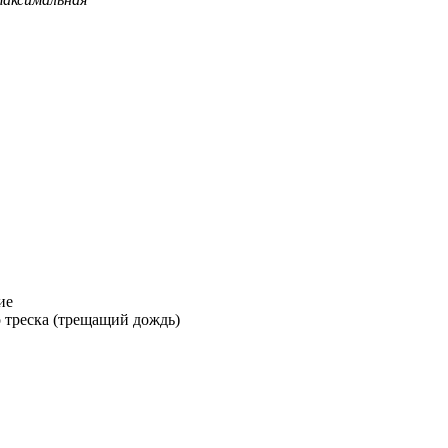
ие
 треска (трещащий дождь)