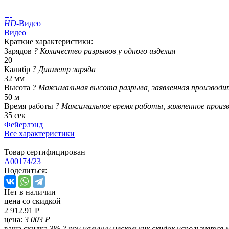
HD
-Видео
Видео
Краткие характеристики:
Зарядов
?
Количество разрывов у одного изделия
20
Калибр
?
Диаметр заряда
32 мм
Высота
?
Максимальная высота разрыва, заявленная производи
50 м
Время работы
?
Максимальное время работы, заявленное произ
35 сек
Фейерлэнд
Все характеристики
Товар сертифицирован
A00174/23
Поделиться:
Нет в наличии
цена со скидкой
2 912.91 Р
цена:
3 003 Р
ваша скидка 3%
?
при наличии нескольких скидок используется 