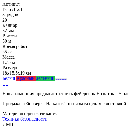
Артикул
ЕС651-23
Зарядов
20
Калибр
32 мм
Высота
50 м
Время работы
35 сек
Масса
1.75 кг
Размеры
18x15.5x19 см
Белый
Красный
Зелёный
Серебряный
Наша компания предлагает купить фейерверк На каток!. У нас
Продажа фейерверка На каток! по низким ценам с доставкой.
Материалы для скачивания
Техника безопасности
7 MB