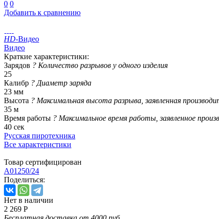
0
0
Добавить к сравнению
HD
-Видео
Видео
Краткие характеристики:
Зарядов
?
Количество разрывов у одного изделия
25
Калибр
?
Диаметр заряда
23 мм
Высота
?
Максимальная высота разрыва, заявленная производи
35 м
Время работы
?
Максимальное время работы, заявленное произ
40 сек
Русская пиротехника
Все характеристики
Товар сертифицирован
A01250/24
Поделиться:
Нет в наличии
2 269 Р
Бесплатная доставка от 4000 руб.