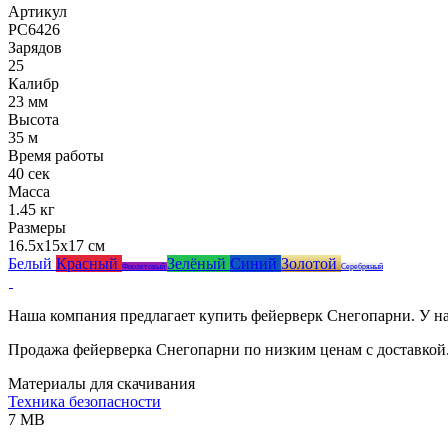
Артикул
РС6426
Зарядов
25
Калибр
23 мм
Высота
35 м
Время работы
40 сек
Масса
1.45 кг
Размеры
16.5x15x17 см
Белый
Красный
Зелёный
Синий
Золотой
Фиолетовый
Серебряный
Наша компания предлагает купить фейерверк Снегопарни. У на
Продажа фейерверка Снегопарни по низким ценам с доставкой
Материалы для скачивания
Техника безопасности
7 MB