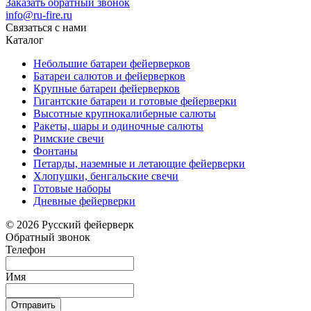
Заказать обратный звонок
info@ru-fire.ru
Связаться с нами
Каталог
Небольшие батареи фейерверков
Батареи салютов и фейерверков
Крупные батареи фейерверков
Гигантские батареи и готовые фейерверки
Высотные крупнокалиберные салюты
Ракеты, шары и одиночные салюты
Римские свечи
Фонтаны
Петарды, наземные и летающие фейерверки
Хлопушки, бенгальские свечи
Готовые наборы
Дневные фейерверки
© 2026 Русский фейерверк
Обратный звонок
Телефон
Имя
Отправить