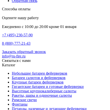
Обратная связь
Способы оплаты
Оцените нашу работу
Ежедневно с 10:00 до 20:00 кроме 01 января
+7 (495) 230-57-90
8 (800) 777-21-43
Заказать обратный звонок
info@ru-fire.ru
Связаться с нами
Каталог
Небольшие батареи фейерверков
Батареи салютов и фейерверков
Крупные батареи фейерверков
Гигантские батареи и готовые фейерверки
Высотные крупнокалиберные салюты
Ракеты, шары и одиночные салюты
Римские свечи
Фонтаны
Петарды, наземные и летающие фейерверки