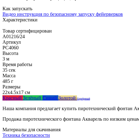
Как запускать
Видео инструкция по безопасному запуску фейерверков
Характеристики
Товар сертифицирован
A01216/24
Артикул
РС4060
Высота
3 м
Время работы
35 сек
Масса
485 г
Размеры
22x4.5x17 см
Красный
Зелёный
Синий
Золотой
Серебряный
Наша компания предлагает купить пиротехнический фонтан Акв
Продажа пиротехнического фонтана Акварель по низким ценам 
Материалы для скачивания
Техника безопасности