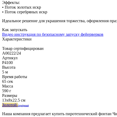
Эффекты:
• Поток золотых искр
• Поток серебряных искр
Идеальное решение для украшения торжества, оформления празд
Как запускать
Видео инструкция по безопасному запуску фейерверков
Характеристики
Товар сертифицирован
A00222/24
Артикул
Р4100
Высота
5 м
Время работы
65 сек
Масса
590 г
Размеры
13x8x22.5 см
Золотой
Серебряный
Наша компания предлагает купить пиротехнический фонтан Чин