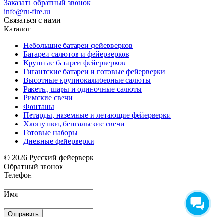
Заказать обратный звонок
info@ru-fire.ru
Связаться с нами
Каталог
Небольшие батареи фейерверков
Батареи салютов и фейерверков
Крупные батареи фейерверков
Гигантские батареи и готовые фейерверки
Высотные крупнокалиберные салюты
Ракеты, шары и одиночные салюты
Римские свечи
Фонтаны
Петарды, наземные и летающие фейерверки
Хлопушки, бенгальские свечи
Готовые наборы
Дневные фейерверки
© 2026 Русский фейерверк
Обратный звонок
Телефон
Имя
Отправить