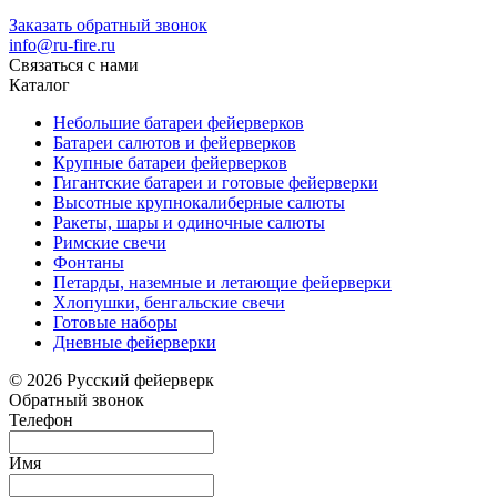
Заказать обратный звонок
info@ru-fire.ru
Связаться с нами
Каталог
Небольшие батареи фейерверков
Батареи салютов и фейерверков
Крупные батареи фейерверков
Гигантские батареи и готовые фейерверки
Высотные крупнокалиберные салюты
Ракеты, шары и одиночные салюты
Римские свечи
Фонтаны
Петарды, наземные и летающие фейерверки
Хлопушки, бенгальские свечи
Готовые наборы
Дневные фейерверки
© 2026 Русский фейерверк
Обратный звонок
Телефон
Имя