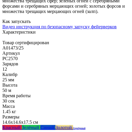
множества трещащих сфер; зеленых огней с серебряными
форсами и серебряных мерцающих огней; золотых форсов и
множества трещащих мерцающих огней (залп).
Как запускать
Видео инструкция по безопасному запуску фейерверков
Характеристики
Товар сертифицирован
A01473/25
Артикул
РС2570
Зарядов
12
Калибр
25 мм
Высота
50 м
Время работы
30 сек
Масса
1.45 кг
Размеры
14.6x14.6x17.5 см
Красный
Зелёный
Синий
Золотой
Серебряный