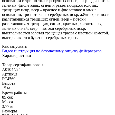
основании и три потока серебряных огней, веер – два потока
зелёных, фиолетовых огней и разлетающихся золотых
трещащих искр, веер – красное и фиолетовое пламя в
основании, три потока из серебряных искр, жёлтых, синих и
разлетающихся трещащих огней, веер – потоки
разлетающихся трещащих, синих, красных, фиолетовых,
зелёных огней, веер – потоки серебряных искр,
выстреливается золотая трещащая трасса с цветной кометой,
выстреливается букет из серебряных трасс.
Как запускать
Видео инструкция по безопасному запуску фейерверков
Характеристики
Товар сертифицирован
A01044/24
Артикул
РС4560
Высота
15 м
Время работы
85 сек
Масса
3.77 кг
Размеры