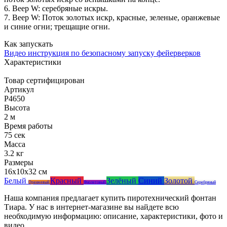
6. Веер W: серебряные искры.
7. Веер W: Поток золотых искр, красные, зеленые, оранжевые
и синие огни; трещащие огни.
Как запускать
Видео инструкция по безопасному запуску фейерверков
Характеристики
Товар сертифицирован
Артикул
Р4650
Высота
2 м
Время работы
75 сек
Масса
3.2 кг
Размеры
16x10x32 см
Белый
Красный
Зелёный
Синий
Золотой
Оранжевый
Фиолетовый
Серебряный
Наша компания предлагает купить пиротехнический фонтан
Тиара. У нас в интернет-магазине вы найдете всю
необходимую информацию: описание, характеристики, фото и
видео.