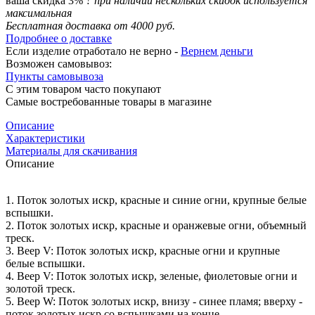
ваша скидка 3%
?
при наличии нескольких скидок используется
максимальная
Бесплатная доставка от 4000 руб.
Подробнее о доставке
Если изделие отработало не верно -
Вернем деньги
Возможен самовывоз:
Пункты самовывоза
С этим товаром часто покупают
Самые востребованные товары в магазине
Описание
Характеристики
Материалы для скачивания
Описание
1. Поток золотых искр, красные и синие огни, крупные белые
вспышки.
2. Поток золотых искр, красные и оранжевые огни, объемный
треск.
3. Веер V: Поток золотых искр, красные огни и крупные
белые вспышки.
4. Веер V: Поток золотых искр, зеленые, фиолетовые огни и
золотой треск.
5. Веер W: Поток золотых искр, внизу - синее пламя; вверху -
поток золотых искр со вспышками на конце.