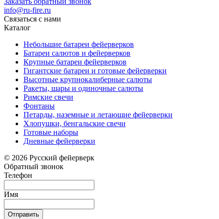
Заказать обратный звонок
info@ru-fire.ru
Связаться с нами
Каталог
Небольшие батареи фейерверков
Батареи салютов и фейерверков
Крупные батареи фейерверков
Гигантские батареи и готовые фейерверки
Высотные крупнокалиберные салюты
Ракеты, шары и одиночные салюты
Римские свечи
Фонтаны
Петарды, наземные и летающие фейерверки
Хлопушки, бенгальские свечи
Готовые наборы
Дневные фейерверки
© 2026 Русский фейерверк
Обратный звонок
Телефон
Имя
Отправить