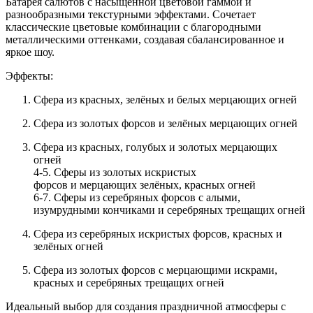
Батарея салютов с насыщенной цветовой гаммой и
разнообразными текстурными эффектами. Сочетает
классические цветовые комбинации с благородными
металлическими оттенками, создавая сбалансированное и
яркое шоу.
Эффекты:
Сфера из красных, зелёных и белых
мерцающих огней
Сфера из золотых
форсов
и зелёных
мерцающих огней
Сфера из красных, голубых и золотых
мерцающих
огней
4-5. Сферы из золотых
искристых
форсов
и
мерцающих
зелёных, красных
огней
6-7. Сферы из серебряных
форсов
с алыми,
изумрудными кончиками и серебряных
трещащих огней
Сфера из серебряных
искристых форсов
, красных и
зелёных
огней
Сфера из золотых
форсов
с
мерцающими искрами
,
красных и серебряных
трещащих огней
Идеальный выбор для создания праздничной атмосферы с