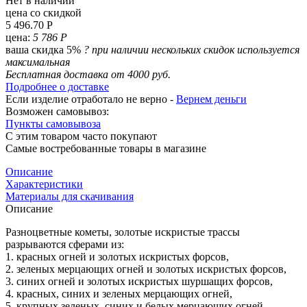
Нет в наличии
цена со скидкой
5 496.70 Р
цена:
5 786 Р
ваша скидка 5%
?
при наличии нескольких скидок используется
максимальная
Бесплатная доставка от 4000 руб.
Подробнее о доставке
Если изделие отработало не верно -
Вернем деньги
Возможен самовывоз:
Пункты самовывоза
С этим товаром часто покупают
Самые востребованные товары в магазине
Описание
Характеристики
Материалы для скачивания
Описание
Разноцветные кометы, золотые искристые трассы
разрываются сферами из:
1. красных огней и золотых искристых форсов,
2. зеленых мерцающих огней и золотых искристых форсов,
3. синих огней и золотых искристых шуршащих форсов,
4. красных, синих и зеленых мерцающих огней,
5. крупных зеленых, синих и белых мерцающих огней,