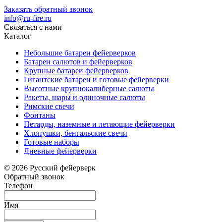
Заказать обратный звонок
info@ru-fire.ru
Связаться с нами
Каталог
Небольшие батареи фейерверков
Батареи салютов и фейерверков
Крупные батареи фейерверков
Гигантские батареи и готовые фейерверки
Высотные крупнокалиберные салюты
Ракеты, шары и одиночные салюты
Римские свечи
Фонтаны
Петарды, наземные и летающие фейерверки
Хлопушки, бенгальские свечи
Готовые наборы
Дневные фейерверки
© 2026 Русский фейерверк
Обратный звонок
Телефон
Имя