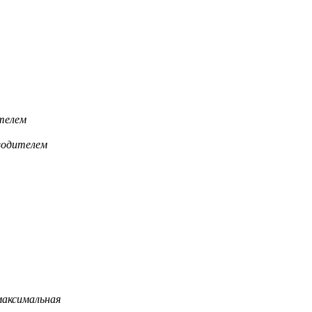
телем
водителем
максимальная