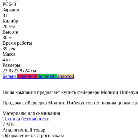
РС643
Зарядов
81
Калибр
20 мм
Высота
30 м
Время работы
39 сек
Масса
4 кг
Размеры
23.8x23.8x24 см
Белый
Красный
Зелёный
Золотой
Наша компания предлагает купить фейерверк Молнии Нибелунг
Продажа фейерверка Молнии Нибелунгов по низким ценам с д
Материалы для скачивания
Техника безопасности
7 MB
Аналогичный товар
Оформление быстрого заказа