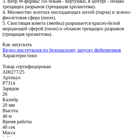
3. Веер W-формы: По бокам - вертушки, в центре - облако
трещащих разрывов (трещащая хризантема).
4. Множество золотых ниспадающих нитей (парча) и зелено-
фиолетовая сфера (пион).
5. Свистящая комета (змейка) разрывается красно-белой
мерцающей сферой (пион) и облаком трещащих разрывов
(трещащая хризантема).
Как запускать
Видео инструкция по безопасному запуску фейерверков
Характеристики
Товар сертифицирован
A00277/25
Артикул
Р7314
Зарядов
26
Калибр
20 мм
Высота
40 м
Время работы
40 сек
Масса