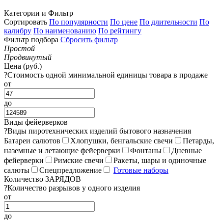
Категории и Фильтр
Сортировать
По популярности
По цене
По длительности
По
калибру
По наименованию
По рейтингу
Фильтр подбора
Сбросить фильтр
Простой
Продвинутый
Цена (руб.)
?
Стоимость одной минимальной единицы товара в продаже
от
до
Виды фейерверков
?
Виды пиротехнических изделий бытового назначения
Батареи салютов
Хлопушки, бенгальские свечи
Петарды,
наземные и летающие фейерверки
Фонтаны
Дневные
фейерверки
Римские свечи
Ракеты, шары и одиночные
салюты
Спецпредложение
Готовые наборы
Количество ЗАРЯДОВ
?
Количество разрывов у одного изделия
от
до