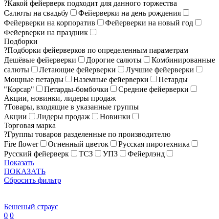
?
Какой фейерверк подходит для данного торжества
Салюты на свадьбу
Фейерверки на день рождения
Фейерверки на корпоратив
Фейерверки на новый год
Фейерверки на праздник
Подборки
?
Подборки фейерверков по определенным параметрам
Дешёвые фейерверки
Дорогие салюты
Комбинированные
салюты
Летающие фейерверки
Лучшие фейерверки
Мощные петарды
Наземные фейерверки
Петарды
"Корсар"
Петарды-бомбочки
Средние фейерверки
Акции, новинки, лидеры продаж
?
Товары, входящие в указанные группы
Акции
Лидеры продаж
Новинки
Торговая марка
?
Группы товаров разделенные по производителю
Fire flower
Огненный цветок
Русская пиротехника
Русский фейерверк
ТСЗ
УПЗ
Фейерлэнд
Показать
ПОКАЗАТЬ
Сбросить фильтр
Бешеный страус
0
0