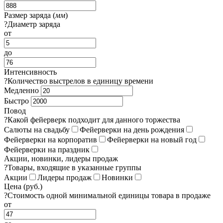
Размер заряда (
мм
)
?
Диаметр заряда
от
до
Интенсивность
?
Количество выстрелов в единицу времени
Медленно
Быстро
Повод
?
Какой фейерверк подходит для данного торжества
Салюты на свадьбу
Фейерверки на день рождения
Фейерверки на корпоратив
Фейерверки на новый год
Фейерверки на праздник
Акции, новинки, лидеры продаж
?
Товары, входящие в указанные группы
Акции
Лидеры продаж
Новинки
Цена (руб.)
?
Стоимость одной минимальной единицы товара в продаже
от