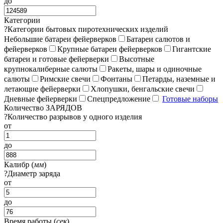
до
Категории
?
Категории бытовых пиротехнических изделий
Небольшие батареи фейерверков
Батареи салютов и
фейерверков
Крупные батареи фейерверков
Гигантские
батареи и готовые фейерверки
Высотные
крупнокалиберные салюты
Ракеты, шары и одиночные
салюты
Римские свечи
Фонтаны
Петарды, наземные и
летающие фейерверки
Хлопушки, бенгальские свечи
Дневные фейерверки
Спецпредложение
Готовые наборы
Количество ЗАРЯДОВ
?
Количество разрывов у одного изделия
от
до
Калибр (
мм
)
?
Диаметр заряда
от
до
Время работы (
сек
)