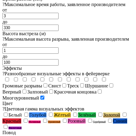
?
Максимальное время работы, заявленное производителем
от
до
Высота выстрела (
м
)
?
Максимальная высота разрыва, заявленная производителем
от
до
Эффекты
?
Разнообразные визуальные эффекты в фейерверке
Громовые разрывы
Свист
Треск
Шуршание
Веерный
Залповый
Красочная концовка
Многоуровневый
Цвет
?
Цветовая гамма визуальных эффектов
Белый
Голубой
Жёлтый
Зелёный
Золотой
Красный
Розовый
Синий
Малиновый
Оранжевый
Серебряный
Фиолетовый
Повод