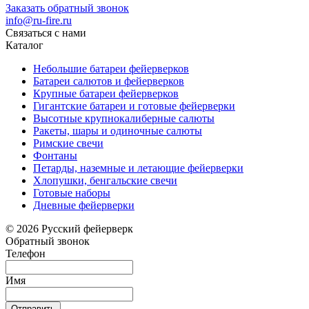
Заказать обратный звонок
info@ru-fire.ru
Связаться с нами
Каталог
Небольшие батареи фейерверков
Батареи салютов и фейерверков
Крупные батареи фейерверков
Гигантские батареи и готовые фейерверки
Высотные крупнокалиберные салюты
Ракеты, шары и одиночные салюты
Римские свечи
Фонтаны
Петарды, наземные и летающие фейерверки
Хлопушки, бенгальские свечи
Готовые наборы
Дневные фейерверки
© 2026 Русский фейерверк
Обратный звонок
Телефон
Имя
Отправить