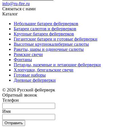
info@ru-fire.ru
Связаться с нами
Каталог
Небольшие батареи фейерверков
Батареи салютов и фейерверков
Крупные батареи фейерверков
Гигантские батареи и готовые фейерверки
Высотные крупнокалиберные салюты
Ракеты, шары и одиночные салюты
Римские свечи
Фонтаны
Петарды, наземные и летающие фейерверки
Хлопушки, бенгальские свечи
Готовые наборы
Дневные фейерверки
© 2026 Русский фейерверк
Обратный звонок
Телефон
Имя
Отправить