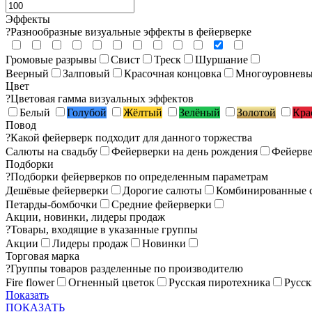
Эффекты
?
Разнообразные визуальные эффекты в фейерверке
Громовые разрывы
Свист
Треск
Шуршание
Веерный
Залповый
Красочная концовка
Многоуровнев
Цвет
?
Цветовая гамма визуальных эффектов
Белый
Голубой
Жёлтый
Зелёный
Золотой
Кра
Повод
?
Какой фейерверк подходит для данного торжества
Салюты на свадьбу
Фейерверки на день рождения
Фейерве
Подборки
?
Подборки фейерверков по определенным параметрам
Дешёвые фейерверки
Дорогие салюты
Комбинированные 
Петарды-бомбочки
Средние фейерверки
Акции, новинки, лидеры продаж
?
Товары, входящие в указанные группы
Акции
Лидеры продаж
Новинки
Торговая марка
?
Группы товаров разделенные по производителю
Fire flower
Огненный цветок
Русская пиротехника
Русск
Показать
ПОКАЗАТЬ