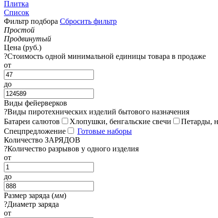
Плитка
Список
Фильтр подбора
Сбросить фильтр
Простой
Продвинутый
Цена (руб.)
?
Стоимость одной минимальной единицы товара в продаже
от
до
Виды фейерверков
?
Виды пиротехнических изделий бытового назначения
Батареи салютов
Хлопушки, бенгальские свечи
Петарды, 
Спецпредложение
Готовые наборы
Количество ЗАРЯДОВ
?
Количество разрывов у одного изделия
от
до
Размер заряда (
мм
)
?
Диаметр заряда
от