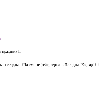
й
а праздник
ые петарды
Наземные фейерверки
Петарды "Корсар"