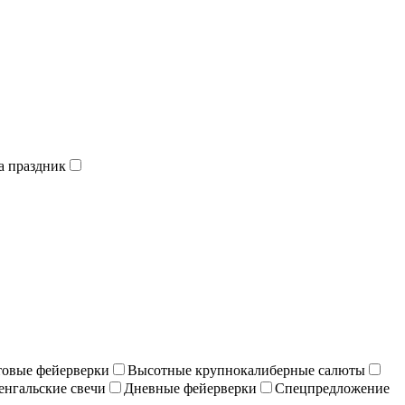
а праздник
отовые фейерверки
Высотные крупнокалиберные салюты
енгальские свечи
Дневные фейерверки
Спецпредложение