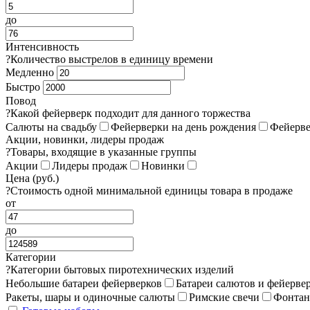
до
Интенсивность
?
Количество выстрелов в единицу времени
Медленно
Быстро
Повод
?
Какой фейерверк подходит для данного торжества
Салюты на свадьбу
Фейерверки на день рождения
Фейерве
Акции, новинки, лидеры продаж
?
Товары, входящие в указанные группы
Акции
Лидеры продаж
Новинки
Цена (руб.)
?
Стоимость одной минимальной единицы товара в продаже
от
до
Категории
?
Категории бытовых пиротехнических изделий
Небольшие батареи фейерверков
Батареи салютов и фейерве
Ракеты, шары и одиночные салюты
Римские свечи
Фонта