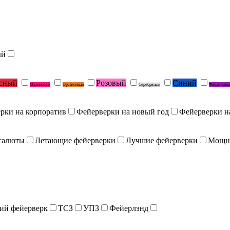
ый
сный
Розовый
Синий
Малиновый
Оранжевый
Серебряный
Фиолетовы
рки на корпоратив
Фейерверки на новый год
Фейерверки н
салюты
Летающие фейерверки
Лучшие фейерверки
Мощн
ий фейерверк
ТСЗ
УПЗ
Фейерлэнд