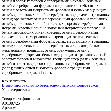
огней и золотых форсов с серебряными искрами; зеленых
огней с серебряными форсами и трещащих огней; синих
огней с золотыми искристыми форсами и белых мерцающих
огней; фиолетовых огней с серебряными форсами и трещащих
огней; оранжевых огней с серебряными форсами и трещащих
огней; фиолетовых огней и золотых форсов с серебряными
искрами; красных огней с золотыми искристыми форсами и
белых мерцающих огней; красных огней с серебряными
форсами, белых мерцающих и трещащих огней; зеленых
огней с серебряными форсами, белых мерцающих и трещащих
огней; фиолетовых огней с серебряными форсами, белых
мерцающих и трещащих огней; оранжевых огней с
серебряными форсами, белых мерцающих и трещащих огней;
золотых форсов и множества трещащих сфер (залп); зеленых
огней и золотых форсов с трещащими серебряными искрами
(залп); синих огней и золотых форсов с трещащими
серебряными искрами (залп).
Как запускать
Видео инструкция по безопасному запуску фейерверков
Характеристики
Товар сертифицирован
A01387/25
Артикул