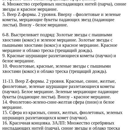
4. Множество серебряных ниспадающих нитей (парча), синие
звезды и красное мерцание.
5. Веер Z-формы. 2 уровня. Вверху - фиолетовые и зеленые
кометы, мерцающие букеты падающих звезд (падающие
листья). Внизу - белое мерцание.
6-8. Выстреливает подряд: Золотые звезды с пышными
хвостами (кокос) и зеленое мерцание. Золотые звезды с
пышными хвостами (кокос) и красное мерцание. Красное
мерцание и облако треска (трещащий дождь).
9. Красные шуршащие разлетающиеся кометы (паучки) и
белое мерцание.
10. Фиолетовые, красные, зеленые звезды с пышными
хвостами (кокос) и облако треска (трещащий дождь).
11-13. Веер Z-формы. 2 уровня. Красные, синие, желтые,
фиолетовые, зеленые шуршащие разлетающиеся кометы
(паучки). Белое мерцание. Зеленые мерцающие падающие
букеты (падающие листья). Внизу - красное мерцание.
14. Фиолетово-зелено-сине-желтая сфера (пион) и белое
мерцание.
15. Сфера из красных, синих, желтых, фиолетовых, зеленых
шуршащих разлетающихся комет (паучки).
16. Красочная концовка. ЗАЛП: Множество серебряных
ниспадающих нитей (парча), синие звезды и облако треска