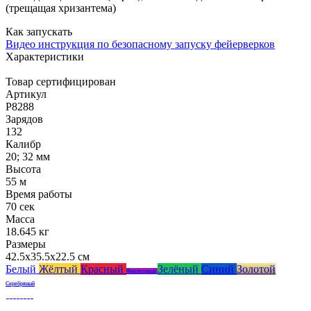
(трещащая хризантема)
Как запускать
Видео инструкция по безопасному запуску фейерверков
Характеристики
Товар сертифицирован
Артикул
Р8288
Зарядов
132
Калибр
20; 32 мм
Высота
55 м
Время работы
70 сек
Масса
18.645 кг
Размеры
42.5x35.5x22.5 см
Белый
Жёлтый
Красный
Зелёный
Синий
Золотой
Фиолетовый
Серебряный