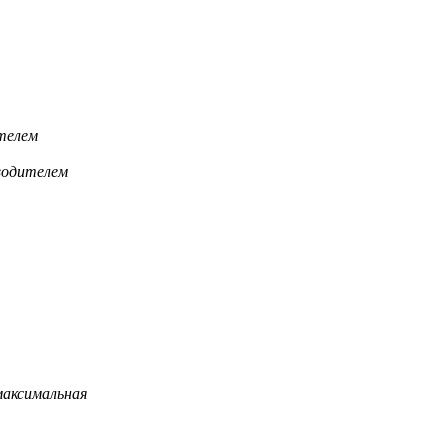
телем
водителем
максимальная