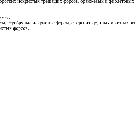
коротких искристых трещащих форсов, оранжевых и фиолетовых 
уком.
ассы, серебряные искристые форсы, сферы из крупных красных о
ристых форсов.