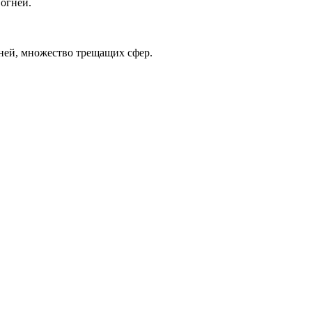
огней.
гней, множество трещащих сфер.