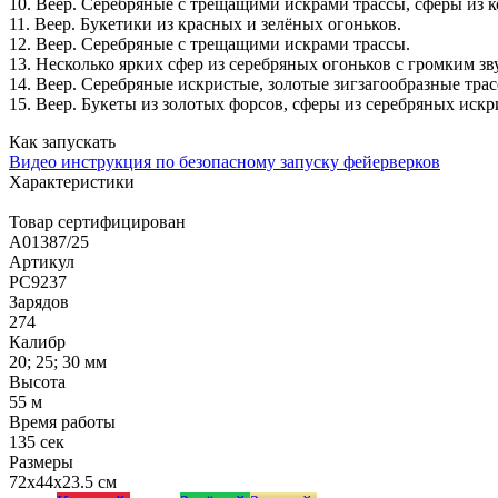
10. Веер. Серебряные с трещащими искрами трассы, сферы из 
11. Веер. Букетики из красных и зелёных огоньков.
12. Веер. Серебряные с трещащими искрами трассы.
13. Несколько ярких сфер из серебряных огоньков с громким зв
14. Веер. Серебряные искристые, золотые зигзагообразные тр
15. Веер. Букеты из золотых форсов, сферы из серебряных иск
Как запускать
Видео инструкция по безопасному запуску фейерверков
Характеристики
Товар сертифицирован
A01387/25
Артикул
РС9237
Зарядов
274
Калибр
20; 25; 30 мм
Высота
55 м
Время работы
135 сек
Размеры
72x44x23.5 см