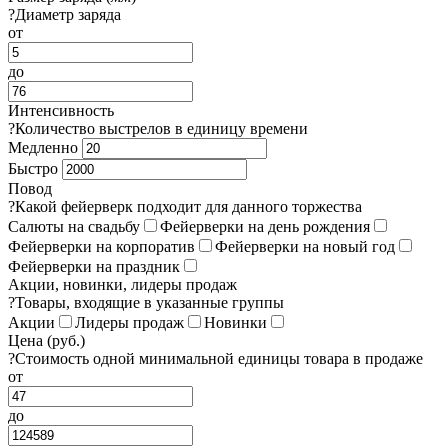
?
Диаметр заряда
от
до
Интенсивность
?
Количество выстрелов в единицу времени
Медленно
Быстро
Повод
?
Какой фейерверк подходит для данного торжества
Салюты на свадьбу
Фейерверки на день рождения
Фейерверки на корпоратив
Фейерверки на новый год
Фейерверки на праздник
Акции, новинки, лидеры продаж
?
Товары, входящие в указанные группы
Акции
Лидеры продаж
Новинки
Цена (руб.)
?
Стоимость одной минимальной единицы товара в продаже
от
до