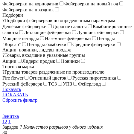
Фейерверки на корпоратив
Фейерверки на новый год
Фейерверки на праздник
Подборки
?
Подборки фейерверков по определенным параметрам
Дешёвые фейерверки
Дорогие салюты
Комбинированные
салюты
Летающие фейерверки
Лучшие фейерверки
Мощные петарды
Наземные фейерверки
Петарды
"Корсар"
Петарды-бомбочки
Средние фейерверки
Акции, новинки, лидеры продаж
?
Товары, входящие в указанные группы
Акции
Лидеры продаж
Новинки
Торговая марка
?
Группы товаров разделенные по производителю
Fire flower
Огненный цветок
Русская пиротехника
Русский фейерверк
ТСЗ
УПЗ
Фейерлэнд
Показать
ПОКАЗАТЬ
Сбросить фильтр
Зенитка
12
1
Зарядов
?
Количество разрывов у одного изделия
30