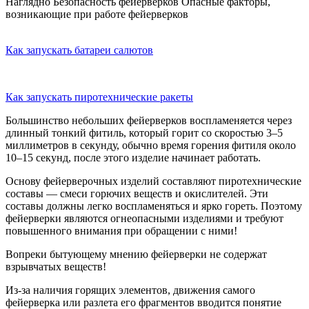
Наглядно
Безопасность фейерверков
Опасные факторы,
возникающие при работе фейерверков
Как запускать батареи салютов
Как запускать пиротехнические ракеты
Большинство небольших фейерверков воспламеняется через
длинный тонкий фитиль, который горит со скоростью 3–5
миллиметров в секунду, обычно время горения фитиля около
10–15 секунд, после этого изделие начинает работать.
Основу фейерверочных изделий составляют пиротехнические
составы — смеси горючих веществ и окислителей. Эти
составы должны легко воспламеняться и ярко гореть. Поэтому
фейерверки являются огнеопасными изделиями и требуют
повышенного внимания при обращении с ними!
Вопреки бытующему мнению фейерверки не содержат
взрывчатых веществ!
Из-за наличия горящих элементов, движения самого
фейерверка или разлета его фрагментов вводится понятие