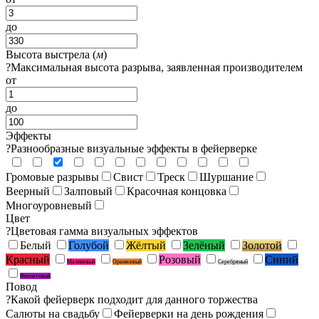
до
Высота выстрела (
м
)
?
Максимальная высота разрыва, заявленная производителем
от
до
Эффекты
?
Разнообразные визуальные эффекты в фейерверке
Громовые разрывы
Свист
Треск
Шуршание
Веерный
Залповый
Красочная концовка
Многоуровневый
Цвет
?
Цветовая гамма визуальных эффектов
Белый
Голубой
Жёлтый
Зелёный
Золотой
Красный
Розовый
Синий
Малиновый
Оранжевый
Серебряный
Фиолетовый
Повод
?
Какой фейерверк подходит для данного торжества
Салюты на свадьбу
Фейерверки на день рождения