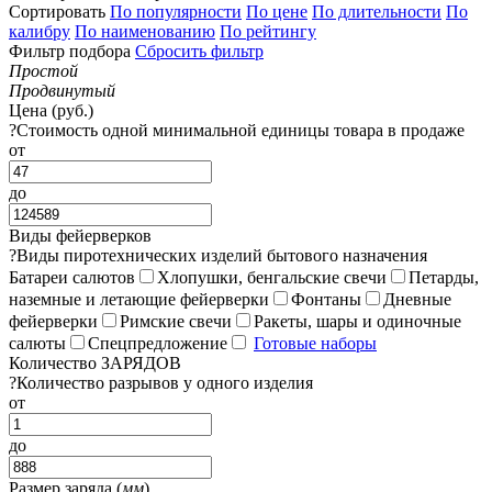
Сортировать
По популярности
По цене
По длительности
По
калибру
По наименованию
По рейтингу
Фильтр подбора
Сбросить фильтр
Простой
Продвинутый
Цена (руб.)
?
Стоимость одной минимальной единицы товара в продаже
от
до
Виды фейерверков
?
Виды пиротехнических изделий бытового назначения
Батареи салютов
Хлопушки, бенгальские свечи
Петарды,
наземные и летающие фейерверки
Фонтаны
Дневные
фейерверки
Римские свечи
Ракеты, шары и одиночные
салюты
Спецпредложение
Готовые наборы
Количество ЗАРЯДОВ
?
Количество разрывов у одного изделия
от
до
Размер заряда (
мм
)