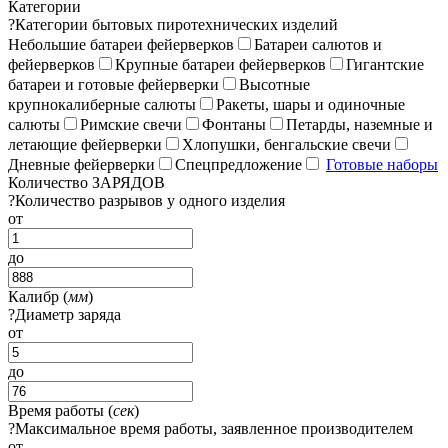
Категории
?
Категории бытовых пиротехнических изделий
Небольшие батареи фейерверков
Батареи салютов и
фейерверков
Крупные батареи фейерверков
Гигантские
батареи и готовые фейерверки
Высотные
крупнокалиберные салюты
Ракеты, шары и одиночные
салюты
Римские свечи
Фонтаны
Петарды, наземные и
летающие фейерверки
Хлопушки, бенгальские свечи
Дневные фейерверки
Спецпредложение
Готовые наборы
Количество ЗАРЯДОВ
?
Количество разрывов у одного изделия
от
до
Калибр (
мм
)
?
Диаметр заряда
от
до
Время работы (
сек
)
?
Максимальное время работы, заявленное производителем
от