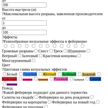
до
Высота выстрела (
м
)
?
Максимальная высота разрыва, заявленная производителем
от
до
Эффекты
?
Разнообразные визуальные эффекты в фейерверке
Громовые разрывы
Свист
Треск
Шуршание
Веерный
Залповый
Красочная концовка
Многоуровневый
Цвет
?
Цветовая гамма визуальных эффектов
Белый
Голубой
Жёлтый
Зелёный
Золотой
Красный
Розовый
Синий
Малиновый
Оранжевый
Серебряный
Фиолетовый
Повод
?
Какой фейерверк подходит для данного торжества
Салюты на свадьбу
Фейерверки на день рождения
Фейерверки на корпоратив
Фейерверки на новый год
Фейерверки на праздник