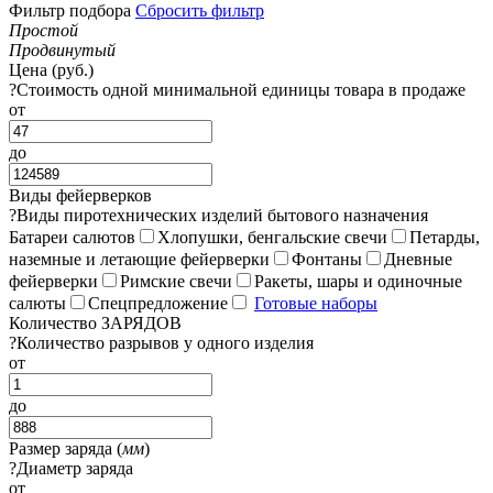
Фильтр подбора
Сбросить фильтр
Простой
Продвинутый
Цена (руб.)
?
Стоимость одной минимальной единицы товара в продаже
от
до
Виды фейерверков
?
Виды пиротехнических изделий бытового назначения
Батареи салютов
Хлопушки, бенгальские свечи
Петарды,
наземные и летающие фейерверки
Фонтаны
Дневные
фейерверки
Римские свечи
Ракеты, шары и одиночные
салюты
Спецпредложение
Готовые наборы
Количество ЗАРЯДОВ
?
Количество разрывов у одного изделия
от
до
Размер заряда (
мм
)
?
Диаметр заряда
от