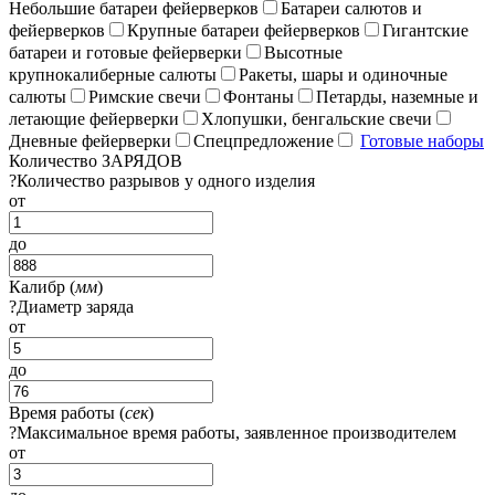
Небольшие батареи фейерверков
Батареи салютов и
фейерверков
Крупные батареи фейерверков
Гигантские
батареи и готовые фейерверки
Высотные
крупнокалиберные салюты
Ракеты, шары и одиночные
салюты
Римские свечи
Фонтаны
Петарды, наземные и
летающие фейерверки
Хлопушки, бенгальские свечи
Дневные фейерверки
Спецпредложение
Готовые наборы
Количество ЗАРЯДОВ
?
Количество разрывов у одного изделия
от
до
Калибр (
мм
)
?
Диаметр заряда
от
до
Время работы (
сек
)
?
Максимальное время работы, заявленное производителем
от