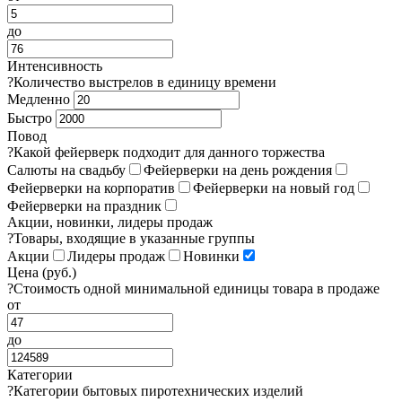
до
Интенсивность
?
Количество выстрелов в единицу времени
Медленно
Быстро
Повод
?
Какой фейерверк подходит для данного торжества
Салюты на свадьбу
Фейерверки на день рождения
Фейерверки на корпоратив
Фейерверки на новый год
Фейерверки на праздник
Акции, новинки, лидеры продаж
?
Товары, входящие в указанные группы
Акции
Лидеры продаж
Новинки
Цена (руб.)
?
Стоимость одной минимальной единицы товара в продаже
от
до
Категории
?
Категории бытовых пиротехнических изделий