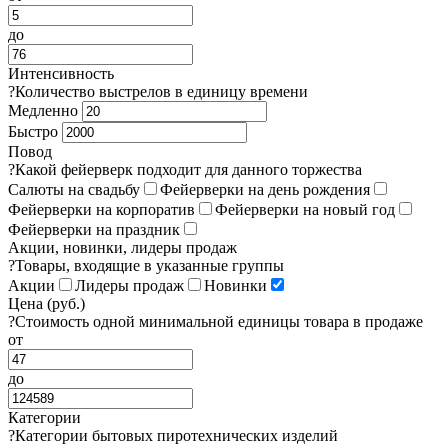
до
Интенсивность
?
Количество выстрелов в единицу времени
Медленно
Быстро
Повод
?
Какой фейерверк подходит для данного торжества
Салюты на свадьбу
Фейерверки на день рождения
Фейерверки на корпоратив
Фейерверки на новый год
Фейерверки на праздник
Акции, новинки, лидеры продаж
?
Товары, входящие в указанные группы
Акции
Лидеры продаж
Новинки
Цена (руб.)
?
Стоимость одной минимальной единицы товара в продаже
от
до
Категории
?
Категории бытовых пиротехнических изделий