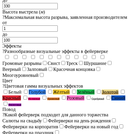
до
Высота выстрела (
м
)
?
Максимальная высота разрыва, заявленная производителем
от
до
Эффекты
?
Разнообразные визуальные эффекты в фейерверке
Громовые разрывы
Свист
Треск
Шуршание
Веерный
Залповый
Красочная концовка
Многоуровневый
Цвет
?
Цветовая гамма визуальных эффектов
Белый
Голубой
Жёлтый
Зелёный
Золотой
Красный
Розовый
Синий
Малиновый
Оранжевый
Серебряный
Фиолетовый
Повод
?
Какой фейерверк подходит для данного торжества
Салюты на свадьбу
Фейерверки на день рождения
Фейерверки на корпоратив
Фейерверки на новый год
Фейерверки на праздник