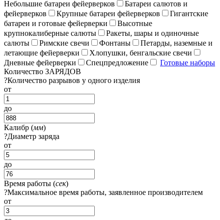
Небольшие батареи фейерверков
Батареи салютов и
фейерверков
Крупные батареи фейерверков
Гигантские
батареи и готовые фейерверки
Высотные
крупнокалиберные салюты
Ракеты, шары и одиночные
салюты
Римские свечи
Фонтаны
Петарды, наземные и
летающие фейерверки
Хлопушки, бенгальские свечи
Дневные фейерверки
Спецпредложение
Готовые наборы
Количество ЗАРЯДОВ
?
Количество разрывов у одного изделия
от
до
Калибр (
мм
)
?
Диаметр заряда
от
до
Время работы (
сек
)
?
Максимальное время работы, заявленное производителем
от