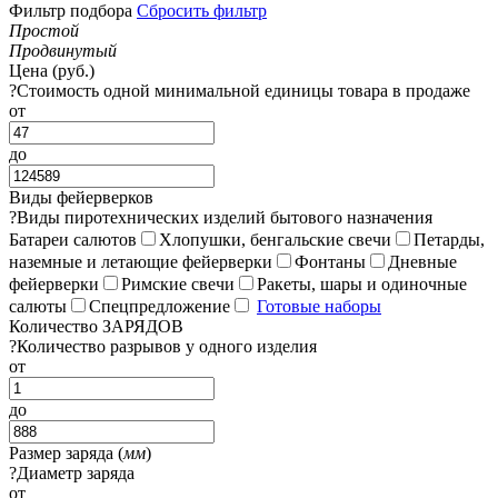
Фильтр подбора
Сбросить фильтр
Простой
Продвинутый
Цена (руб.)
?
Стоимость одной минимальной единицы товара в продаже
от
до
Виды фейерверков
?
Виды пиротехнических изделий бытового назначения
Батареи салютов
Хлопушки, бенгальские свечи
Петарды,
наземные и летающие фейерверки
Фонтаны
Дневные
фейерверки
Римские свечи
Ракеты, шары и одиночные
салюты
Спецпредложение
Готовые наборы
Количество ЗАРЯДОВ
?
Количество разрывов у одного изделия
от
до
Размер заряда (
мм
)
?
Диаметр заряда
от