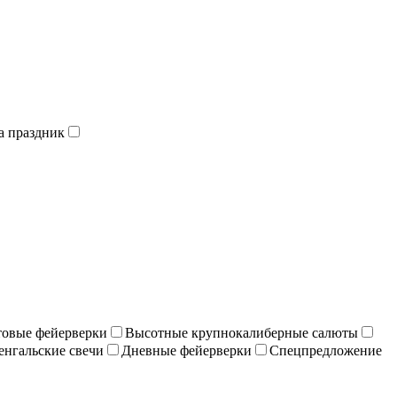
а праздник
отовые фейерверки
Высотные крупнокалиберные салюты
енгальские свечи
Дневные фейерверки
Спецпредложение