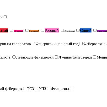
ый
сный
Розовый
Синий
Малиновый
Оранжевый
Серебряный
Фиолетовы
рки на корпоратив
Фейерверки на новый год
Фейерверки н
салюты
Летающие фейерверки
Лучшие фейерверки
Мощн
ий фейерверк
ТСЗ
УПЗ
Фейерлэнд