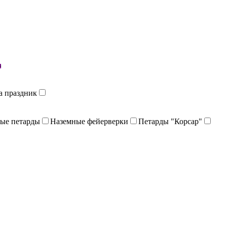
й
а праздник
ые петарды
Наземные фейерверки
Петарды "Корсар"