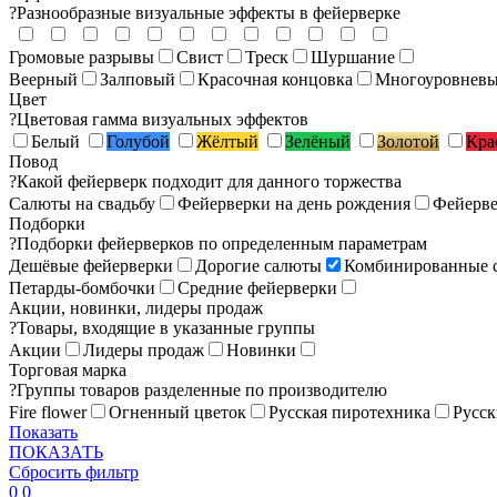
?
Разнообразные визуальные эффекты в фейерверке
Громовые разрывы
Свист
Треск
Шуршание
Веерный
Залповый
Красочная концовка
Многоуровнев
Цвет
?
Цветовая гамма визуальных эффектов
Белый
Голубой
Жёлтый
Зелёный
Золотой
Кра
Повод
?
Какой фейерверк подходит для данного торжества
Салюты на свадьбу
Фейерверки на день рождения
Фейерве
Подборки
?
Подборки фейерверков по определенным параметрам
Дешёвые фейерверки
Дорогие салюты
Комбинированные 
Петарды-бомбочки
Средние фейерверки
Акции, новинки, лидеры продаж
?
Товары, входящие в указанные группы
Акции
Лидеры продаж
Новинки
Торговая марка
?
Группы товаров разделенные по производителю
Fire flower
Огненный цветок
Русская пиротехника
Русск
Показать
ПОКАЗАТЬ
Сбросить фильтр
0
0