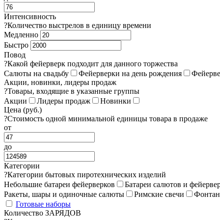
Интенсивность
?
Количество выстрелов в единицу времени
Медленно
Быстро
Повод
?
Какой фейерверк подходит для данного торжества
Салюты на свадьбу
Фейерверки на день рождения
Фейерве
Акции, новинки, лидеры продаж
?
Товары, входящие в указанные группы
Акции
Лидеры продаж
Новинки
Цена (руб.)
?
Стоимость одной минимальной единицы товара в продаже
от
до
Категории
?
Категории бытовых пиротехнических изделий
Небольшие батареи фейерверков
Батареи салютов и фейерве
Ракеты, шары и одиночные салюты
Римские свечи
Фонта
Готовые наборы
Количество ЗАРЯДОВ