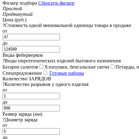
Фильтр подбора
Сбросить фильтр
Простой
Продвинутый
Цена (руб.)
?
Стоимость одной минимальной единицы товара в продаже
от
до
Виды фейерверков
?
Виды пиротехнических изделий бытового назначения
Батареи салютов
Хлопушки, бенгальские свечи
Петарды, 
Спецпредложение
Готовые наборы
Количество ЗАРЯДОВ
?
Количество разрывов у одного изделия
от
до
Размер заряда (
мм
)
?
Диаметр заряда
от
до