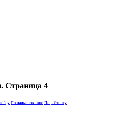
. Страница 4
либру
По наименованию
По рейтингу